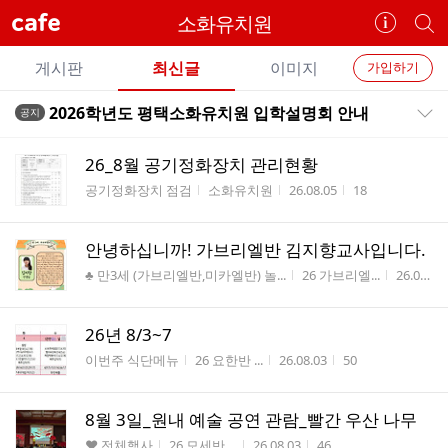
cafe
소화유치원
카
개
페
별
개
정
카
게시판
최신글
이미지
가입하기
보
별
페
전
전
보
검
2026학년도 평택소화유치원 입학설명회 안내
공지
카
공지목록 펼치기/접기
체
기
색
체
페
글
글
26_8월 공기정화장치 관리현황
리
메
게시판명
작성자
작성시간
조회수
공기정화장치 점검
소화유치원
26.08.05
18
스
뉴
트
안녕하십니까! 가브리엘반 김지향교사입니다.
게시판명
작성자
작성시간
♣ 만3세 (가브리엘반,미카엘반) 놀...
26 가브리엘...
26.08.03
26년 8/3~7
게시판명
작성자
작성시간
조회수
이번주 식단메뉴
26 요한반 ...
26.08.03
50
8월 3일_원내 예술 공연 관람_빨간 우산 나무
게시판명
작성자
작성시간
조회수
♥ 전체행사
26 모세반 ...
26.08.03
46