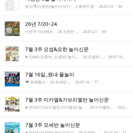
게시판명
작성자
작성시간
조회수
방과후(사랑반)놀이이야기
소화유치원
26.07.23
34
26년 7/20~24
게시판명
작성자
작성시간
조회수
이번주 식단메뉴
26 요한반 ...
26.07.21
69
7월 3주 요셉&요한 놀이신문
게시판명
작성자
작성시간
조
♣ 만4세 (요한반, 요셉반) 놀이...
26 요셉반 ...
26.07.16
75
7월 16일_원내 물놀이
게시판명
작성자
작성시간
조회수
♥ 전체행사
26 모세반 ...
26.07.16
77
7월 3주 미카엘&가브리엘반 놀이신문
게시판명
작성자
작성시간
♣ 만3세 (가브리엘반,미카엘반) 놀...
26 미카엘반...
26.07.16
7월 3주 모세반 놀이신문
게시판명
작성자
작성시간
조회
♣ 만5세 (모세반) 놀이이야기
26 모세반 ...
26.07.16
21