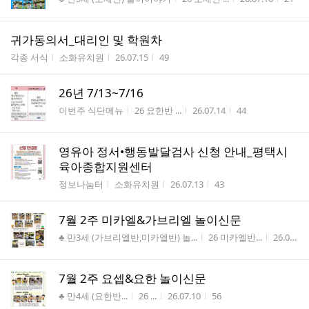
귀가동의서_대리인 및 학원차
게시판명
작성자
작성시간
조회수
각종 서식
소화유치원
26.07.15
49
26년 7/13~7/16
게시판명
작성자
작성시간
조회수
이번주 식단메뉴
26 요한반 ...
26.07.14
44
영유아 정서•행동발달검사 신청 안내_평택시
육아종합지원센터
게시판명
작성자
작성시간
조회수
정보나눔터
소화유치원
26.07.13
43
7월 2주 미카엘&가브리엘 놀이신문
게시판명
작성자
작성시간
♣ 만3세 (가브리엘반,미카엘반) 놀...
26 미카엘반...
26.07.10
7월 2주 요셉&요한 놀이신문
게시판명
작성자
작성시간
조회수
♣ 만4세 (요한반...
26 ...
26.07.10
56