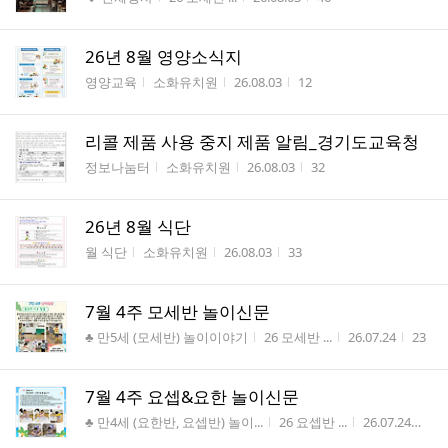
26년 8월 영양소식지
게시판명
작성자
작성시간
조회수
영양교육
소화유치원
26.08.03
12
리콜 제품 사용 중지 제품 알림_경기도교육청
게시판명
작성자
작성시간
조회수
정보나눔터
소화유치원
26.08.03
32
26년 8월 식단
게시판명
작성자
작성시간
조회수
월 식단
소화유치원
26.08.03
33
7월 4주 모세반 놀이신문
게시판명
작성자
작성시간
조회
♣ 만5세 (모세반) 놀이이야기
26 모세반 ...
26.07.24
23
7월 4주 요셉&요한 놀이신문
게시판명
작성자
작성시간
조
♣ 만4세 (요한반, 요셉반) 놀이...
26 요셉반 ...
26.07.24
50