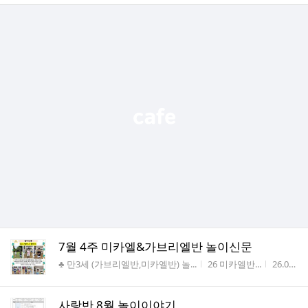
7월 4주 미카엘&가브리엘반 놀이신문
게시판명
작성자
작성시간
♣ 만3세 (가브리엘반,미카엘반) 놀...
26 미카엘반...
26.07.24
사랑반 8월 놀이이야기