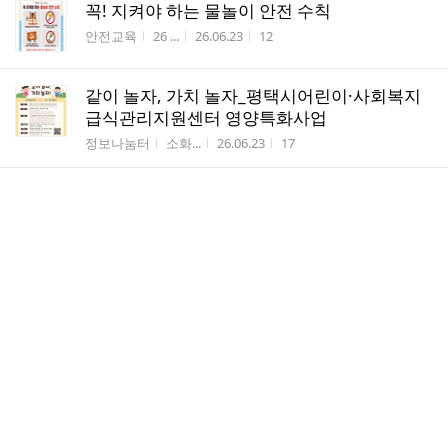
꼭! 지켜야 하는 물놀이 안전 수칙
게시판명
작성자
작성시간
조회수
안전교육
26 ...
26.06.23
12
같이 놀자, 가치 놀자_평택시어린이·사회복지
급식관리지원센터 영양특화사업
게시판명
작성자
작성시간
조회수
정보나눔터
소화...
26.06.23
17
26년 6/22~26
게시판명
작성자
작성시간
조회수
이번주 식단메뉴
26 ...
26.06.22
41
6월 3주 미카엘반&가브리엘반 놀이신문
게시판명
작성자
작성시간
조회수
♣ 만3세 (가브리...
26 ...
26.06.19
57
6월 3주 요셉&요한반 놀이신문
게시판명
작성자
작성시간
조회수
♣ 만4세 (요한반...
26 ...
26.06.19
42