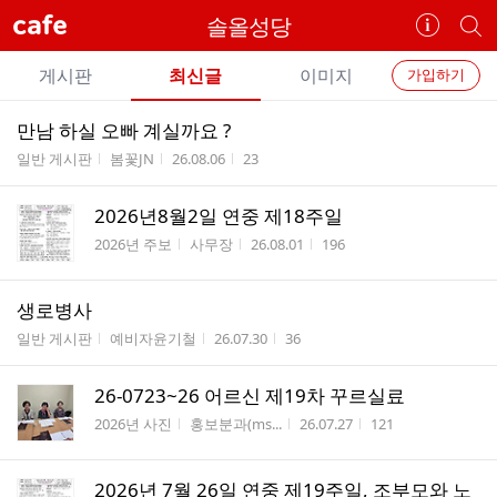
cafe
솔올성당
카
개
페
별
개
정
카
게시판
최신글
이미지
가입하기
보
별
페
전
전
보
검
만남 하실 오빠 계실까요 ?
카
체
기
색
체
게시판명
작성자
작성시간
조회수
일반 게시판
봄꽃JN
26.08.06
23
페
글
글
리
메
2026년8월2일 연중 제18주일
스
뉴
게시판명
작성자
작성시간
조회수
트
2026년 주보
사무장
26.08.01
196
생로병사
게시판명
작성자
작성시간
조회수
일반 게시판
예비자윤기철
26.07.30
36
26-0723~26 어르신 제19차 꾸르실료
게시판명
작성자
작성시간
조회수
2026년 사진
홍보분과(ms...
26.07.27
121
2026년 7월 26일 연중 제19주일, 조부모와 노