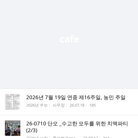
2026년 7월 19일 연중 제16주일, 농민 주일
게시판명
작성자
작성시간
조회수
2026년 주보
사무장
26.07.18
185
26-0710 단오 _수고한 모두를 위한 치맥파티
(2/3)
게시판명
작성자
작성시간
조회수