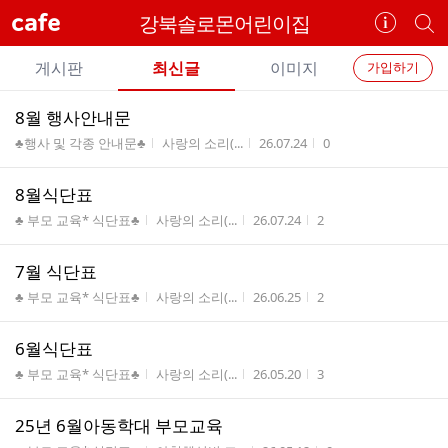
cafe
강북솔로몬어린이집
카
개
페
별
개
정
카
게시판
최신글
이미지
가입하기
보
별
페
전
전
보
검
8월 행사안내문
카
체
기
색
체
게시판명
작성자
작성시간
조회수
♣행사 및 각종 안내문♣
사랑의 소리(...
26.07.24
0
페
글
글
리
메
8월식단표
스
뉴
게시판명
작성자
작성시간
조회수
트
♣ 부모 교육* 식단표♣
사랑의 소리(...
26.07.24
2
7월 식단표
게시판명
작성자
작성시간
조회수
♣ 부모 교육* 식단표♣
사랑의 소리(...
26.06.25
2
6월식단표
게시판명
작성자
작성시간
조회수
♣ 부모 교육* 식단표♣
사랑의 소리(...
26.05.20
3
25년 6월아동학대 부모교육