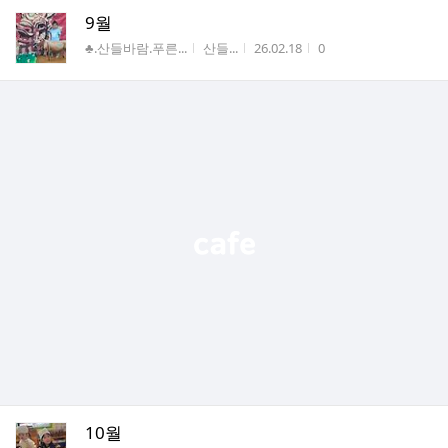
9월
게시판명
작성자
작성시간
조회수
♣.산들바람.푸른...
산들...
26.02.18
0
10월