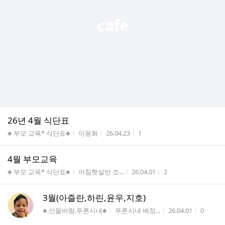
26년 4월 식단표
게시판명
작성자
작성시간
조회수
♣ 부모 교육* 식단표♣
이용화
26.04.23
1
4월 부모교육
게시판명
작성자
작성시간
조회수
♣ 부모 교육* 식단표♣
아침햇살반 조...
26.04.01
2
3월(아즐란,하린,윤우,지호)
게시판명
작성자
작성시간
조회수
♣.산들바람.푸른시내♣
푸른시내 배정...
26.04.01
0