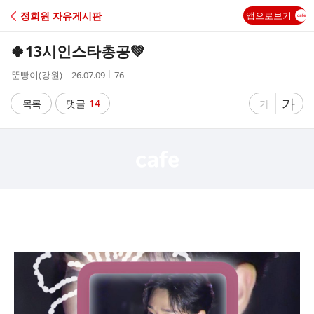
C
정회원 자유게시판
앱으로보기
A
🍀13시인스타총공💚
F
작
작
조
뚠빵이(강원)
26.07.09
76
성
성
회
E
자
시
수
글
가
글
목록
댓글
14
가
간
자
자
크
크
기
기
크
작
게
게