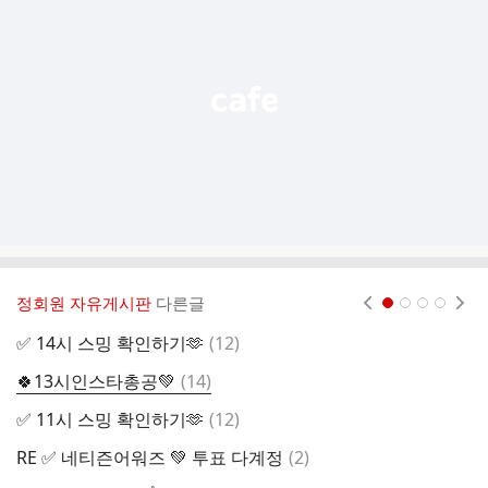
능
열
기
정회원 자유게시판
다른글
현재페이지 1
2
3
4
댓
✅️ 14시 스밍 확인하기🫶
(
12
)
글
댓
🍀13시인스타총공💚
(
14
)
글
댓
✅️ 11시 스밍 확인하기🫶
(
12
)
✅
글
댓
RE ✅ 네티즌어워즈 💚 투표 다계정
(
2
)
R
글