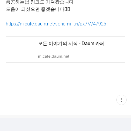
총공하는법 링크도 가져왔습니다!
도움이 되셨으면 좋겠습니다🙇‍♀️
https://m.cafe.daum.net/songminjun/px7M/47925
모든 이야기의 시작 - Daum 카페
m.cafe.daum.net
현
재
게
시
글
추
가
기