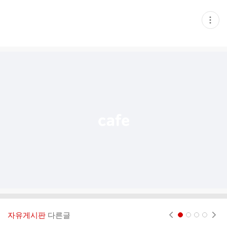
현
재
게
시
글
추
가
기
능
열
기
자유게시판
다른글
현재페이지 1
2
3
4