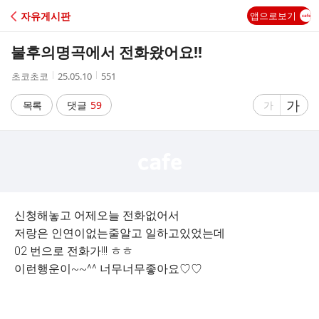
C
자유게시판
앱으로보기
A
불후의명곡에서 전화왔어요!!
F
작
작
조
초코초코
25.05.10
551
성
성
회
E
자
시
수
글
가
글
목록
댓글
59
가
간
자
자
크
크
기
기
크
작
게
게
신청해놓고 어제오늘 전화없어서
저랑은 인연이없는줄알고 일하고있었는데
02 번으로 전화가!!! ㅎㅎ
이런행운이~~^^ 너무너무좋아요♡♡