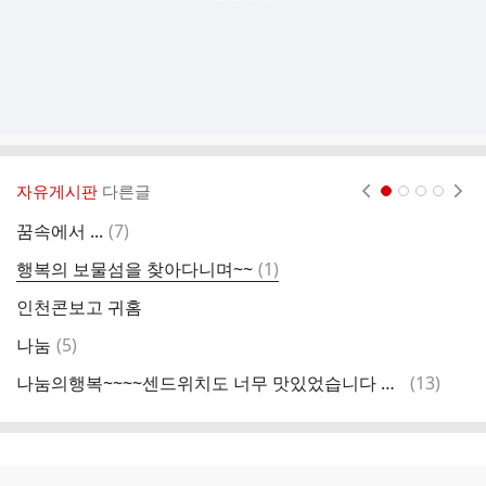
자유게시판
다른글
현재페이지 1
2
3
4
댓
꿈속에서 ...
(
7
)
인
글
댓
행복의 보물섬을 찾아다니며~~
(
1
)
준
글
인천콘보고 귀홈
현
댓
나눔
(
5
)
흥
글
댓
나눔의행복~~~~센드위치도 너무 맛있었습니다 하나 하나 정성이 듬뿍
(
13
)
인
글