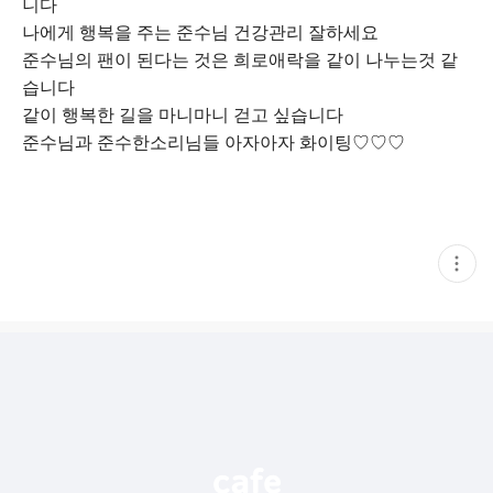
니다
나에게 행복을 주는 준수님 건강관리 잘하세요
준수님의 팬이 된다는 것은 희로애락을 같이 나누는것 같
습니다
같이 행복한 길을 마니마니 걷고 싶습니다
준수님과 준수한소리님들 아자아자 화이팅♡♡♡
현
재
게
시
글
추
가
기
능
열
기