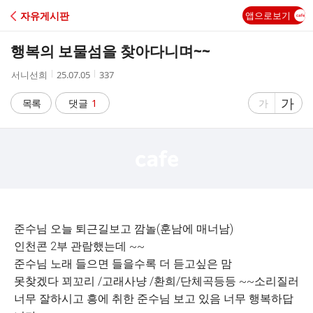
C
자유게시판
앱으로보기
A
행복의 보물섬을 찾아다니며~~
F
작
작
조
서니선희
25.07.05
337
성
성
회
E
자
시
수
글
가
글
목록
댓글
1
가
간
자
자
크
크
기
기
크
작
게
게
준수님 오늘 퇴근길보고 깜놀(훈남에 매너남)
인천콘 2부 관람했는데 ~~
준수님 노래 들으면 들을수록 더 듣고싶은 맘
못찾겠다 꾀꼬리 /고래사냥 /환희/단체곡등등 ~~소리질러
너무 잘하시고 흥에 취한 준수님 보고 있음 너무 행복하답