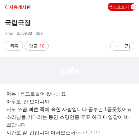
C
자유게시판
앱으로보기
A
국립극장
F
작
작
조
시울
25.09.03
389
성
성
회
E
자
시
수
글
가
글
목록
댓글
10
가
간
자
자
크
크
기
기
크
작
게
게
저는 1등으로들어 왔나봐요
아무도. 안 보이니까!
저도 쪼끔 빠른 쪽에 속한 사람입니다 공부는 1등못했어요
소리님들 기다리는 동안 스밍인증 투표 하고 매일같이 바
쁘답니다
시간도 잘. 갑입니다 어서오소서~~~♡♡♡