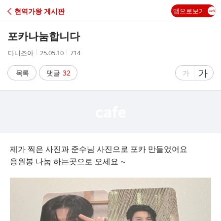
C
현역가왕 게시판
앱으로보기
A
포카나눔합니다
F
작
작
조
다니조아
25.05.10
714
성
성
회
E
자
시
수
글
가
글
목록
댓글
32
가
간
자
자
크
크
기
기
크
작
게
게
제가 찍은 사진과 준수님 사진으로 포카 만들었어요
응원봉 나눔 하는곳으로 오세요 ~