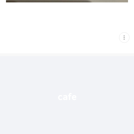
현
재
게
시
글
추
가
기
능
열
기