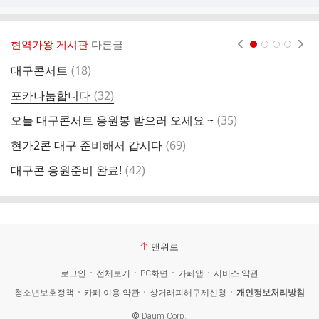
현역가왕 게시판
다른글
현재페이지 1
2
3
4
댓
대구콘서트
(
18
)
부
글
댓
포카나눔합니다
(
32
)
응
글
댓
오늘 대구콘서트 응원봉 받으러 오세요 ~
(
35
)
글
댓
현가2콘 대구 준비해서 갑시다
(
69
)
두
글
댓
대구콘 응원준비 완료!
(
42
)
(
글
맨위로
로그인
전체보기
PC화면
카페앱
서비스 약관
청소년보호정책
카페 이용 약관
상거래피해구제신청
개인정보처리방침
©
Daum Corp.