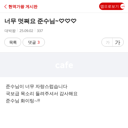
C
현역가왕 게시판
앱으로보기
A
너무 멋쪄요 준수님~♡♡♡
F
작
작
조
대박왕
25.09.02
337
성
성
회
E
자
시
수
글
가
글
목록
댓글
3
가
간
자
자
크
크
기
기
크
작
게
게
준수님이 너무 자랑스럽습니다
국보급 목소리 들려주셔서 감사해요
준수님 화이팅~!!!