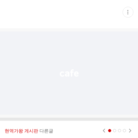
현
재
게
시
글
추
가
기
능
열
기
현역가왕 게시판
다른글
현재페이지 1
2
3
4