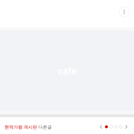
현
재
게
시
글
추
가
기
능
열
기
현역가왕 게시판
다른글
현재페이지 1
2
3
4