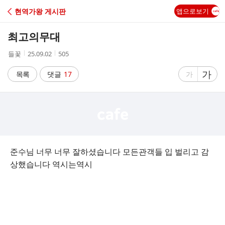
C
현역가왕 게시판
앱으로보기
A
최고의무대
F
작
작
조
들꽃
25.09.02
505
성
성
회
E
자
시
수
글
가
글
목록
댓글
17
가
간
자
자
크
크
기
기
크
작
게
게
준수님 너무 너무 잘하셨습니다 모든관객들 입 벌리고 감
상했습니다 역시는역시