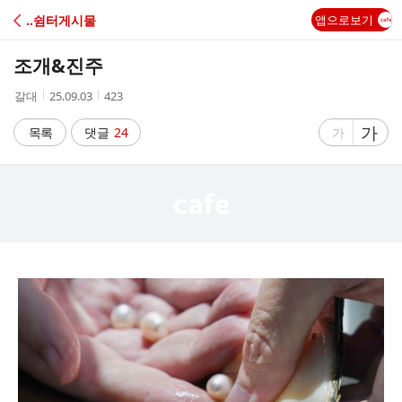
C
‥쉼터게시물
앱으로보기
A
조개&진주
F
작
작
조
갈대
25.09.03
423
성
성
회
E
자
시
수
글
가
글
목록
댓글
24
가
간
자
자
크
크
기
기
크
작
게
게