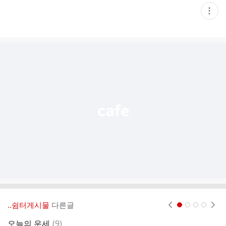
현
재
게
시
글
추
가
기
능
열
기
‥쉼터게시물
다른글
현재페이지 1
2
3
4
댓
오늘의 운세
(
9
)