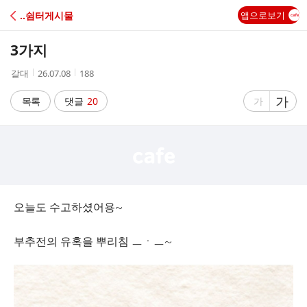
C
‥쉼터게시물
앱으로보기
A
3가지
F
작
작
조
갈대
26.07.08
188
성
성
회
E
자
시
수
글
가
글
목록
댓글
20
가
간
자
자
크
크
기
기
크
작
게
게
오늘도 수고하셨어용~
부추전의 유혹을 뿌리침 ㅡㆍㅡ~