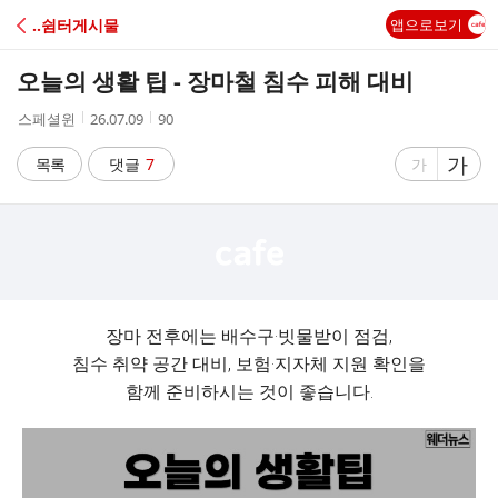
C
‥쉼터게시물
앱으로보기
A
오늘의 생활 팁 - 장마철 침수 피해 대비
F
작
작
조
스페셜윈
26.07.09
90
성
성
회
E
자
시
수
글
가
글
목록
댓글
7
가
간
자
자
크
크
기
기
크
작
게
게
장마 전후에는 배수구·빗물받이 점검,
침수 취약 공간 대비, 보험·지자체 지원 확인을
함께 준비하시는 것이 좋습니다.