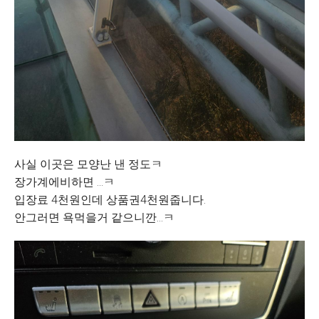
사실 이곳은 모양난 낸 정도ㅋ
장가계에비하면 ...ㅋ
입장료 4천원인데 상품권4천원줍니다.
안그러면 욕먹을거 같으니깐...ㅋ