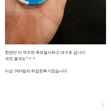
한판만 더 먹으면 목표달서하고 대구로 갑니다.
과연 결과는?ㅋㅋ
이상 3박4일의 허접한후기였습니다
현
재