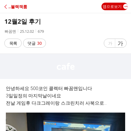
C
‥블랙잭룸
앱으로보기
A
12월2일 후기
F
작
작
조
빠꼼멘
25.12.02
679
성
성
회
E
자
시
수
글
가
글
목록
댓글
30
가
간
자
자
크
크
기
기
크
작
게
게
안녕하세요 500코인 콜렉터 빠꼼맨입니다
3일일정의 마지막날이네요
전날 게임후 다크그레이랑 스크린치러 사북으로...