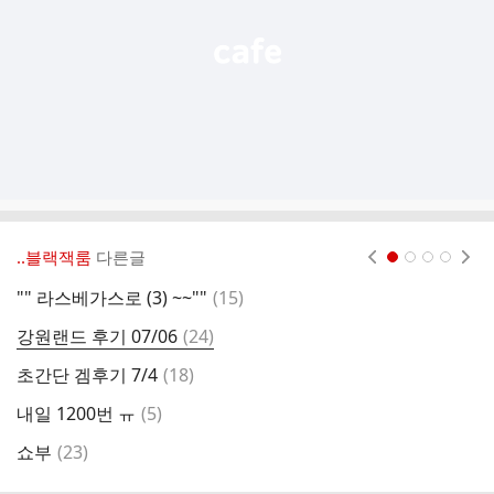
‥블랙잭룸
다른글
현재페이지 1
2
3
4
댓
"" 라스베가스로 (3) ~~""
(
15
)
관
글
댓
강원랜드 후기 07/06
(
24
)
초
글
댓
초간단 겜후기 7/4
(
18
)
갑
글
댓
내일 1200번 ㅠ
(
5
)
그
글
댓
쇼부
(
23
)
초
글