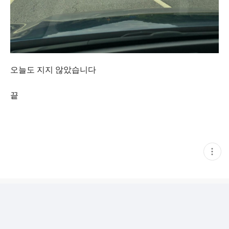
오늘도 지지 않았습니다
끝
현
재
게
시
글
추
가
기
능
열
기