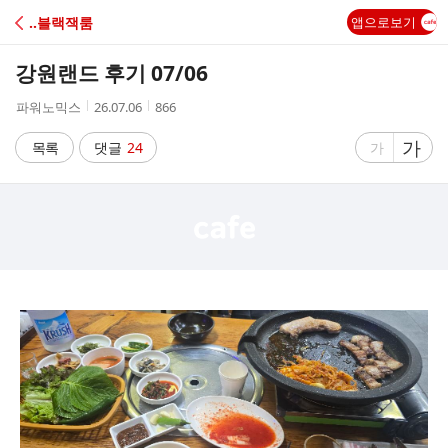
C
‥블랙잭룸
앱으로보기
A
강원랜드 후기 07/06
F
작
작
조
파워노믹스
26.07.06
866
성
성
회
E
자
시
수
글
가
글
목록
댓글
24
가
간
자
자
크
크
기
기
크
작
게
게