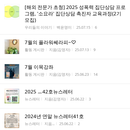
[해외 전문가 초청] 2025 성폭력 집단상담 프로
그램, '소요라' 집단상담 촉진자 교육과정(2기
모집)
게시판명
작성자
작성시간
조회수
우리들의 이야기
백윤영미
25.07.15
6
7월의 플라워쎄라피~♡
게시판명
작성자
작성시간
조회수
활동 게시판
지음(김영자)
25.07.13
9
7월 이목강좌
게시판명
작성자
작성시간
조회수
활동 게시판
지음(김영자)
25.06.23
14
2025 ㅡ42호뉴스레터
게시판명
작성자
작성시간
조회수
뉴스레터
지음(김영자)
25.06.22
3
2024년 연말 뉴스레터41호
게시판명
작성자
작성시간
조회수
뉴스레터
지음...
25.06.22
2