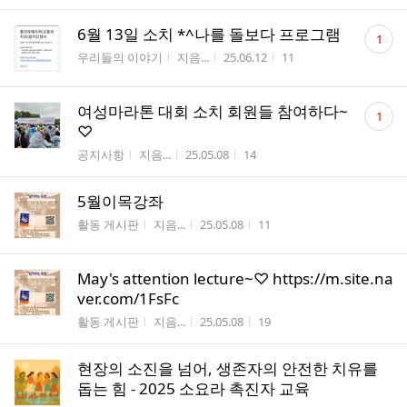
댓
6월 13일 소치 *^나를 돌보다 프로그램
1
글
게시판명
작성자
작성시간
조회수
우리들의 이야기
지음...
25.06.12
11
수
댓
여성마라톤 대회 소치 회원들 참여하다~
1
글
♡
수
게시판명
작성자
작성시간
조회수
공지사항
지음...
25.05.08
14
5월이목강좌
게시판명
작성자
작성시간
조회수
활동 게시판
지음...
25.05.08
11
May's attention lecture~♡ https://m.site.na
ver.com/1FsFc
게시판명
작성자
작성시간
조회수
활동 게시판
지음...
25.05.08
19
현장의 소진을 넘어, 생존자의 안전한 치유를
돕는 힘 - 2025 소요라 촉진자 교육