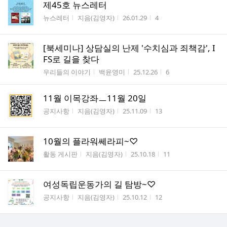
제45호 뉴스레터
게시판명
작성자
작성시간
조회수
뉴스레터
지음(김영자)
26.01.29
4
[북세미나] 상담실의 난제 '수치심과 죄책감', I
FS로 길을 찾다
게시판명
작성자
작성시간
조회수
우리들의 이야기
백윤영미
25.12.26
6
11월 이목강좌ㅡ11월 20일
게시판명
작성자
작성시간
조회수
공지사항
지음(김영자)
25.11.09
13
10월의 플라워쎄라피~♡
게시판명
작성자
작성시간
조회수
활동 게시판
지음(김영자)
25.10.18
11
여성독립운동가의 길 탐방~♡
게시판명
작성자
작성시간
조회수
공지사항
지음(김영자)
25.10.12
12