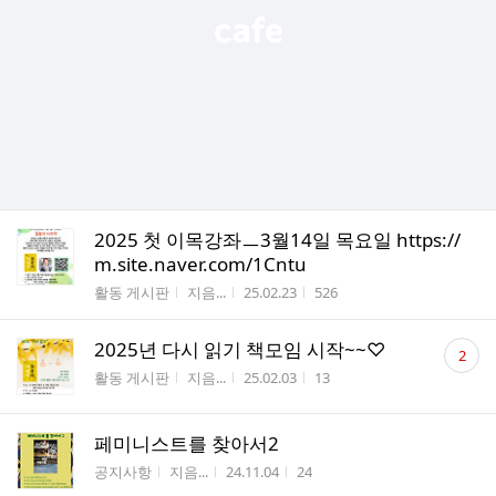
2025 첫 이목강좌ㅡ3월14일 목요일 https://
m.site.naver.com/1Cntu
게시판명
작성자
작성시간
조회수
활동 게시판
지음...
25.02.23
526
댓
2025년 다시 읽기 책모임 시작~~♡
2
글
게시판명
작성자
작성시간
조회수
활동 게시판
지음...
25.02.03
13
수
페미니스트를 찾아서2
게시판명
작성자
작성시간
조회수
공지사항
지음...
24.11.04
24