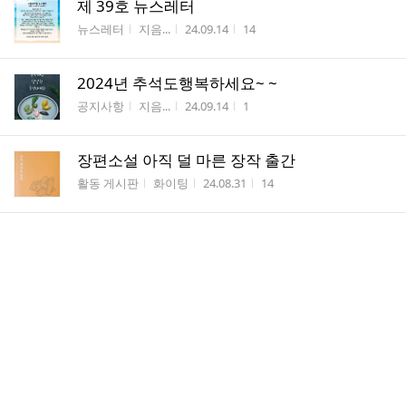
제 39호 뉴스레터
게시판명
작성자
작성시간
조회수
뉴스레터
지음...
24.09.14
14
2024년 추석도행복하세요~ ~
게시판명
작성자
작성시간
조회수
공지사항
지음...
24.09.14
1
장편소설 아직 덜 마른 장작 출간
게시판명
작성자
작성시간
조회수
활동 게시판
화이팅
24.08.31
14
9월의 이목강좌 안내~~♡
게시판명
작성자
작성시간
조회수
공지사항
지음...
24.08.31
82
팔월의 플라워쎄라피
게시판명
작성자
작성시간
조회수
활동 게시판
지음...
24.08.31
1
댓
6월의 이목강좌~~♡
1
글