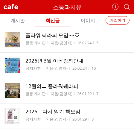
cafe
소통과치유
카
개
페
별
개
정
카
게시판
최신글
이미지
가입하기
보
별
페
전
전
보
검
플라워 쎄라피 모임~~♡
카
체
기
색
체
게시판명
작성자
작성시간
조회수
활동 게시판
지음(김영자)
26.02.24
5
페
글
글
리
메
스
2026년 3월 이목강좌안내
뉴
트
게시판명
작성자
작성시간
조회수
공지사항
지음(김영자)
26.02.24
10
12월의ㅡ 플라워쎄라피
게시판명
작성자
작성시간
조회수
활동 게시판
지음(김영자)
26.01.29
7
2026ㅡ다시 읽기 책모임
게시판명
작성자
작성시간
조회수
공지사항
지음(김영자)
26.01.29
8