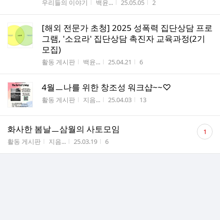
게시판명
작성자
작성시간
조회수
우리들의 이야기
백윤...
25.05.05
2
[해외 전문가 초청] 2025 성폭력 집단상담 프로
그램, '소요라' 집단상담 촉진자 교육과정(2기
모집)
게시판명
작성자
작성시간
조회수
활동 게시판
백윤...
25.04.21
6
4월ㅡ나를 위한 창조성 워크샵~~♡
게시판명
작성자
작성시간
조회수
활동 게시판
지음...
25.04.03
13
댓
화사한 봄날ㅡ삼월의 사토모임
1
글
게시판명
작성자
작성시간
조회수
활동 게시판
지음...
25.03.19
6
수