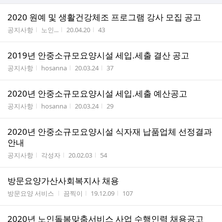
2020 원예 및 생활건강체조 프로그램 강사 모집 공고
게시판명
작성자
작성시간
조회수
공지사항
노인...
20.04.20
43
2019년 안중소규모요양시설 세입.세출 결산 공고
게시판명
작성자
작성시간
조회수
공지사항
hosanna
20.03.24
37
2020년 안중소규모요양시설 세입.세출 예산공고
게시판명
작성자
작성시간
조회수
공지사항
hosanna
20.03.24
29
2020년 안중소규모요양시설 식자재 납품업체 선정결과
안내
게시판명
작성자
작성시간
조회수
공지사항
각성자
20.02.03
54
방문요양가산사회복지사 채용
게시판명
작성자
작성시간
조회수
방문요양 서비스
끔찍이
19.12.09
107
2020년 노인돌봄맞춤서비스 사업 수행인력 채용공고