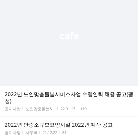
2022년 노인맞춤돌봄서비스사업 수행인력 채용 공고(팽
성)
게시판명
작성자
작성시간
조회수
공지사항
노인맞춤돌봄&...
22.01.17
119
2022년 안중소규모요양시설 2022년 예산 공고
게시판명
작성자
작성시간
조회수
공지사항
사무국
21.12.22
81