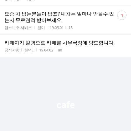
댓
요즘 차 없는분들이 없죠? 내차는 얼마나 받을수 있
1
글
는지 무료견적 받아보세요
수
게시판명
작성자
작성시간
조회수
입소보호 서비스
알미
19.05.01
18
카페지기 발령으로 카페를 사무국장에 양도합니다.
게시판명
작성자
작성시간
조회수
공지사항
한덕...
19.04.02
80