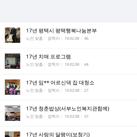
17년 평택시 평택행복나눔본부
게시판명
작성자
작성시간
조회수
노인 맞춤
깜찍이
19.02.08
46
17년 치매 프로그램
게시판명
작성자
작성시간
조회수
노인 맞춤
깜찍이
19.02.08
44
17년 임** 어르신댁 집 대청소
게시판명
작성자
작성시간
조회수
노인 맞춤
깜찍이
19.02.08
27
17년 청춘밥상(서부노인복지관함께)
게시판명
작성자
작성시간
조회수
노인 맞춤
깜찍이
19.02.08
37
17년 사랑의 달팽이(보청기)