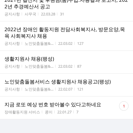
2년 추경예산서 공고
게시판명
작성자
작성시간
조회수
공지사항
사무국
22.03.28
31
2022년 장애인 활동지원 전담사회복지사, 방문요양,목
욕 사회복지사 채용
게시판명
작성자
작성시간
조회수
공지사항
노인맞춤돌봄&...
22.03.02
127
생활지원사 채용(팽성)
게시판명
작성자
작성시간
조회수
공지사항
노인맞춤돌봄&...
22.03.02
87
노인맞춤돌봄서비스 생활지원사 채용공고(팽성)
게시판명
작성자
작성시간
조회수
공지사항
노인맞춤돌봄&...
22.02.07
121
댓
지금 로또 예상 번호 받아볼수 있다고하네요
1
글
게시판명
작성자
작성시간
조회수
장애활동지원 서비스
콩이
22.01.27
7
수