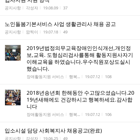
게시판명
작성자
작성시간
조회수
공지사항
각성자
19.08.09
37
노인돌봄기본서비스 사업 생활관리사 채용 공고
게시판명
작성자
작성시간
조회수
공지사항
깜찍이
19.07.18
49
2019년법정의무교육장애인인식개선,개인정
보,교육. 도형심리검사를통해 활동지원사자기
이해교육을 하였습니다.우수직원포상도실시
했습니다.
게시판명
작성자
작성시간
조회수
장애활동지원 서비스
행복...
19.07.12
108
2018년송년회 한해동안 수고많으셨습니다.20
19년새해에도 건강하시고 행복하세요.감사합
니다
게시판명
작성자
작성시간
조회수
장애활동지원 서비스
행복...
19.07.12
106
입소시설 담당 사회복지사 채용공고(완료)
게시판명
작성자
작성시간
조회수
공지사항
각성자
19.06.25
49