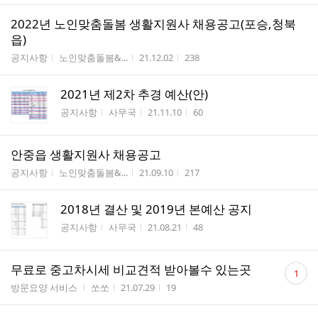
2022년 노인맞춤돌봄 생활지원사 채용공고(포승,청북
읍)
게시판명
작성자
작성시간
조회수
공지사항
노인맞춤돌봄&...
21.12.02
238
2021년 제2차 추경 예산(안)
게시판명
작성자
작성시간
조회수
공지사항
사무국
21.11.10
60
안중읍 생활지원사 채용공고
게시판명
작성자
작성시간
조회수
공지사항
노인맞춤돌봄&...
21.09.10
217
2018년 결산 및 2019년 본예산 공지
게시판명
작성자
작성시간
조회수
공지사항
사무국
21.08.21
48
댓
무료로 중고차시세 비교견적 받아볼수 있는곳
1
글
게시판명
작성자
작성시간
조회수
방문요양 서비스
쏘쏘
21.07.29
19
수