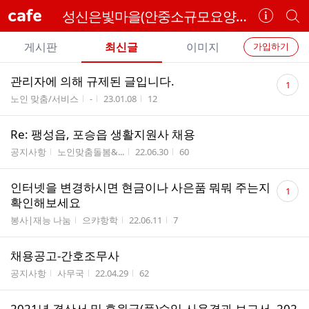
cafe
성신은빛마을(안중소규모요양시설)
카
개
페
별
개
정
카
게시판
최신글
이미지
가입하기
보
별
페
전
전
보
검
댓
관리자에 의해 규제된 글입니다.
카
1
체
기
색
체
글
게시판명
작성자
작성시간
조회수
노인 맞춤/서비스
-
23.01.08
12
페
글
수
글
리
메
Re: 팽성읍, 포승읍 생활지원사 채용
스
뉴
게시판명
작성자
작성시간
조회수
트
공지사항
노인맞춤돌봄&...
22.06.30
60
댓
인터넷을 변경하시면 현금이나 사은품 뭐뭐 주는지
1
글
확인해보세요
수
게시판명
작성자
작성시간
조회수
봉사|재능 나눔
으캬항학
22.06.11
7
채용공고-간호조무사
게시판명
작성자
작성시간
조회수
공지사항
사무국
22.04.29
62
2021년 결산서 및 후원금(품)수입.사용결과 보고서, 202