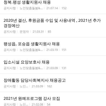
청북.팽성 생활지원사 채용
게시판명
작성자
작성시간
조회수
공지사항
노인맞춤돌봄&...
21.07.14
152
2020년 결산, 후원금품 수입 및 사용내역 , 2021년 추가
경정예산
게시판명
작성자
작성시간
조회수
공지사항
운영자
21.03.31
85
팽성읍, 포승읍 생활지원사 채용
게시판명
작성자
작성시간
조회수
공지사항
노인맞춤돌봄&...
21.03.19
151
입소시설 요양보호사 채용
게시판명
작성자
작성시간
조회수
공지사항
노인맞춤돌봄&...
21.03.09
131
장애활동 담당사회복지사 채용공고
게시판명
작성자
작성시간
조회수
공지사항
노인...
21.03.09
162
2021년 원예프로그램 강사 모집
게시판명
작성자
작성시간
조회수
공지사항
노인...
21.02.08
54