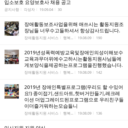
입소보호 요양보호사 채용 공고
게시판명
작성자
작성시간
조회수
공지사항
각성자
19.09.04
30
장애활동보조사업을위해 애쓰시는 활동지원조
장님들 너무수고들하셔서 항상감사드립니다.
게시판명
작성자
작성시간
조회수
장애활동지원 서비스
행복...
19.08.09
190
2019년성폭력예방교육및장애인의성이해보수
교육과무더위에수고하시는활동지원사님들에
게보양식을제공하는프로그램을진행했습니다.
게시판명
작성자
작성시간
조회수
장애활동지원 서비스
행복...
19.08.09
142
2019년 장애인특별프로그램(우리도 할 수있어
요!) 종이접기,샌드아트,핫버거만들기,레크레
이션 더업그레이드된프로그램으로 우리친구들
이더즐거워하는모습들니
게시판명
작성자
작성시간
조회수
장애활동지원 서비스
행복...
19.08.09
136
입사지원 지원 양식