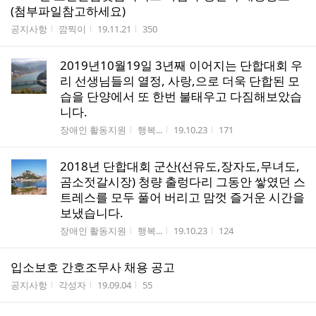
(첨부파일참고하세요)
게시판명
작성자
작성시간
조회수
공지사항
깜찍이
19.11.21
350
2019년10월19일 3년째 이어지는 단합대회 우
리 선생님들의 열정, 사랑,으로 더욱 단합된 모
습을 단양에서 또 한번 불태우고 다짐해보았습
니다.
게시판명
작성자
작성시간
조회수
장애인 활동지원
행복...
19.10.23
171
2018년 단합대회 군산(선유도,장자도,무녀도,
곰소젓갈시장) 청량 출렁다리 그동안 쌓였던 스
트레스를 모두 풀어 버리고 맘껏 즐거운 시간을
보냈습니다.
게시판명
작성자
작성시간
조회수
장애인 활동지원
행복...
19.10.23
124
입소보호 간호조무사 채용 공고
게시판명
작성자
작성시간
조회수
공지사항
각성자
19.09.04
55