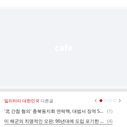
시
글
추
가
기
능
열
기
밀리터리 대한민국
다른글
현재페이지 1
2
3
4
댓
'北 간첩 혐의' 충북동지회 연락책, 대법서 징역 5년 확정
(
1
)
러
글
댓
미 해군의 치명적인 오판: 90년대에 도입 포기한 최첨단 무인정
(
4
)
글