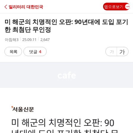
C
밀리터리 대한민국
앱으로보기
A
미 해군의 치명적인 오판: 90년대에 도입 포기
F
한 최첨단 무인정
작
작
조
아침해3
25.09.11
2,647
E
성
성
회
자
시
수
글
가
글
목록
댓글
4
가
간
자
자
크
크
기
기
크
작
게
게