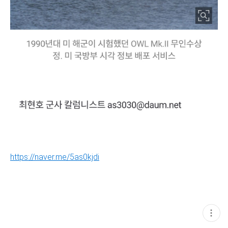
https://naver.me/5as0kjdi
현
재
게