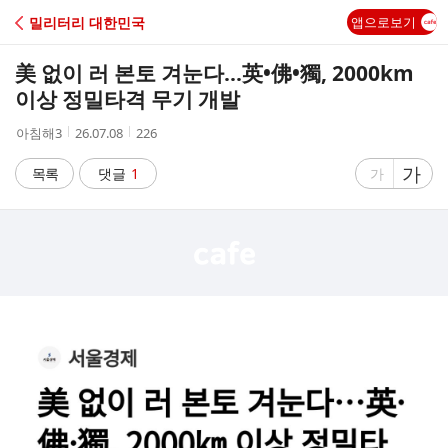
C
밀리터리 대한민국
앱으로보기
A
美 없이 러 본토 겨눈다...英•佛•獨, 2000km
F
이상 정밀타격 무기 개발
작
작
조
아침해3
26.07.08
226
E
성
성
회
자
시
수
글
가
글
목록
댓글
1
가
간
자
자
크
크
기
기
크
작
게
게