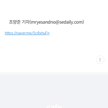
https://naver.me/5c8xhuFn
현
재
게
시
글
추
가
기
능
열
기