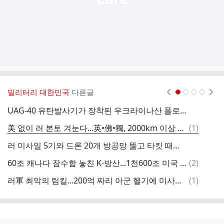
밀리터리 대한민국
다른글
현재페이지 1
2
3
4
UAG-40 유탄발사기가 장착된 우크라이나산 폴로즈-M16 전투 카약.
러
댓
美 없이 러 본토 겨눈다...英•佛•獨, 2000km 이상 정밀타격 무기 개발
(
1
)
글
러 미사일 5기와 드론 20개 방공망 뚫고 타킷 때려...우크라 3명 사망
바
댓
60조 캐나다 잠수함 놓친 K-방산...1천600조 미국 함정 시장 조준
(
2
)
글
댓
러軍 최악의 팀킬...200억 짜리 아군 헬기에 미사일 발사한 황당 이유
(
1
)
글