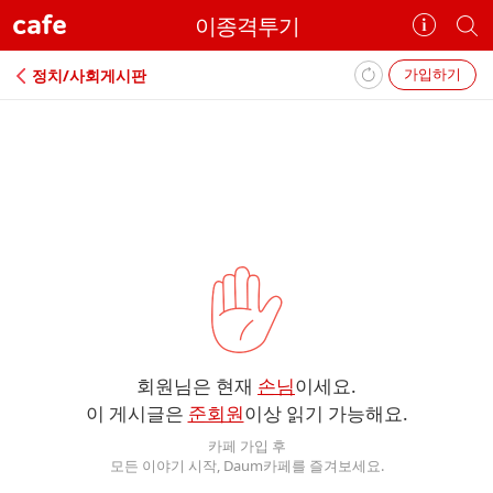
cafe
이종격투기
카
개
페
별
정
카
가입하기
정치/사회게시판
보
페
보
검
기
색
에
러
회원님은 현재
손님
이세요.
이 게시글은
준회원
이상 읽기 가능해요.
카페 가입 후
모든 이야기 시작, Daum카페를 즐겨보세요.