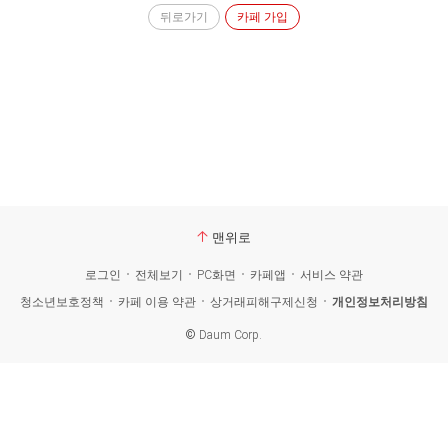
뒤로가기
카페 가입
맨위로
로그인
전체보기
PC화면
카페앱
서비스 약관
청소년보호정책
카페 이용 약관
상거래피해구제신청
개인정보처리방침
©
Daum Corp.
카
페
검