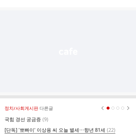
게
시
글
추
가
기
능
열
기
정치/사회게시판
다른글
현재페이지 1
2
3
4
댓
국힘 경선 궁금증
(
9
)
한
글
댓
[단독] '뽀빠이' 이상용 씨 오늘 별세⋯향년 81세
(
22
)
글