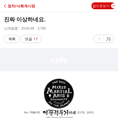
C
정치/사회게시판
앱으로보기
A
진짜 이상하네요.
F
작
작
조
닌제발좀
25.05.09
3,739
성
성
회
E
자
시
수
글
가
글
목록
댓글
17
가
간
자
자
크
크
기
기
크
작
게
게