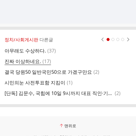
정치/사회게시판
다른글
현재페이지 1
2
3
4
댓
아무래도 수상하다.
(
37
)
글
댓
진짜 이상하네요.
(
17
)
남
글
댓
결국 당원50 일반국민50으로 가겠구만요
(
2
)
[
글
댓
시민의눈 사전투표함 지킴이
(
1
)
글
댓
[단독] 김문수, 국힘에 10일 9시까지 대표 직인·기탁금 제출 요청
(
2
)
글
맨위로