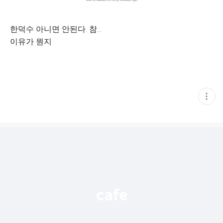
한덕수 아니면 안된다. 참...
이유가 뭔지
현
재
게
시
글
추
가
기
능
열
기