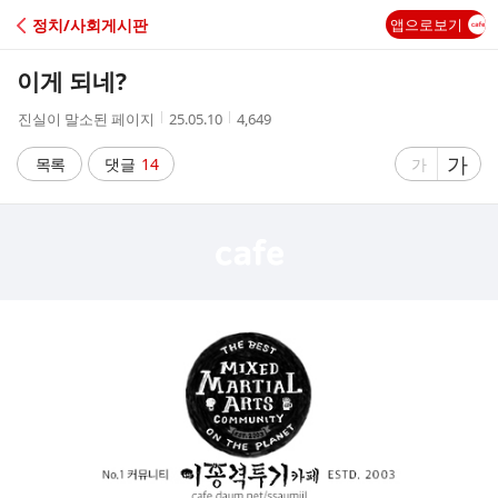
C
정치/사회게시판
앱으로보기
A
이게 되네?
F
작
작
조
진실이 말소된 페이지
25.05.10
4,649
성
성
회
E
자
시
수
글
가
글
목록
댓글
14
가
간
자
자
크
크
기
기
크
작
게
게