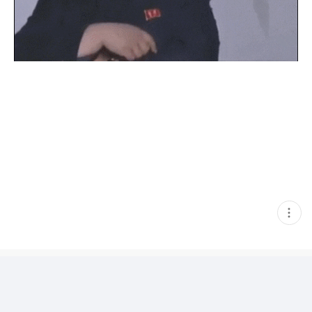
현
재
게
시
글
추
가
기
능
열