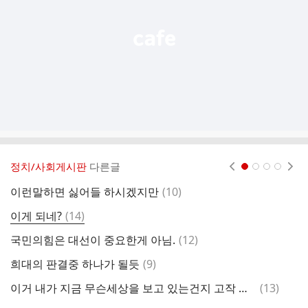
기
정치/사회게시판
다른글
현재페이지 1
2
3
4
댓
이런말하면 싫어들 하시겠지만
(
10
)
국
글
댓
이게 되네?
(
14
)
자
글
댓
국민의힘은 대선이 중요한게 아님.
(
12
)
부
글
댓
희대의 판결중 하나가 될듯
(
9
)
이
글
댓
이거 내가 지금 무슨세상을 보고 있는건지 고작 오십줄 넘게 살았는데 어찌 점점 더 해괴한 나라가 되어가네요 판사도 정치도 지지자들도
(
13
)
내
글