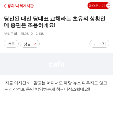
C
정치/사회게시판
앱으로보기
A
당선된 대선 당대표 교체라는 초유의 상황인
F
데 종편은 조용하네요!
작
작
조
부리구리
25.05.10
2,138
E
성
성
회
자
시
수
글
가
글
목록
댓글
12
가
간
자
자
크
크
기
기
크
작
게
게
지금 이시간 ytn 말고는 어디서도 해당 뉴스 다루지도 않고
~ 건강정보 등만 방영하는게 참~ 이상스럽네요!!