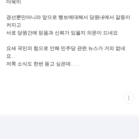
더욱이
경선뿐만아니라 앞으로 행보에대해서 당원내에서 갈등이
커지고
서로 당원간에 믿음과 신뢰가 있을지 의문이 드네요
요새 국민의 힘으로 인해 민주당 관련 뉴스가 거의 없네
요....
저쪽 소식도 한번 듣고 싶은데.........
현
재
게
시
글
추
가
기
능