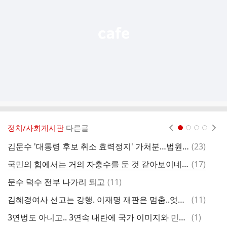
열
기
정치/사회게시판
다른글
현재페이지 1
2
3
4
댓
김문수 '대통령 후보 취소 효력정지' 가처분…법원, 주말 심문 가능
(
23
)
만
글
댓
국민의 힘에서는 거의 자충수를 둔 것 같아보이네요
(
17
)
글
댓
문수 덕수 전부 나가리 되고
(
11
)
또
글
댓
김혜경여사 선고는 강행. 이재명 재판은 멈춤..엇갈린 법정시계
(
11
)
글
댓
3연벙도 아니고.. 3연속 내란에 국가 이미지와 민주주의는 나락행
(
1
)
오
글