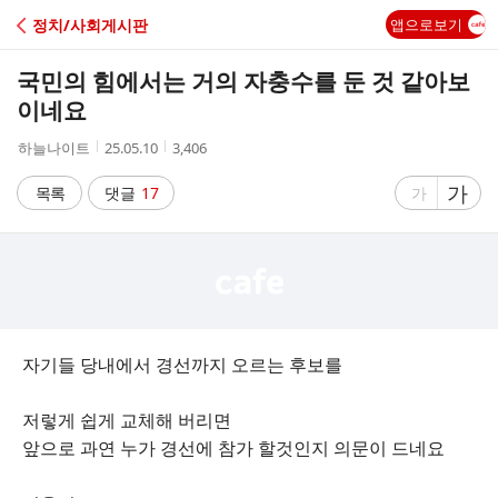
C
정치/사회게시판
앱으로보기
A
국민의 힘에서는 거의 자충수를 둔 것 같아보
F
이네요
작
작
조
하늘나이트
25.05.10
3,406
E
성
성
회
자
시
수
글
가
글
목록
댓글
17
가
간
자
자
크
크
기
기
크
작
게
게
자기들 당내에서 경선까지 오르는 후보를
저렇게 쉽게 교체해 버리면
앞으로 과연 누가 경선에 참가 할것인지 의문이 드네요