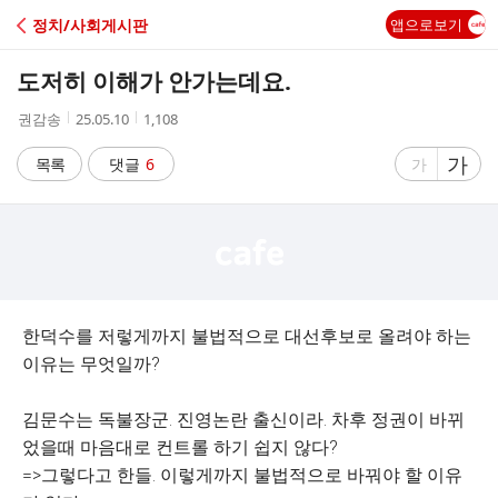
C
정치/사회게시판
앱으로보기
A
도저히 이해가 안가는데요.
F
작
작
조
권감송
25.05.10
1,108
성
성
회
E
자
시
수
글
가
글
목록
댓글
6
가
간
자
자
크
크
기
기
크
작
게
게
한덕수를 저렇게까지 불법적으로 대선후보로 올려야 하는
이유는 무엇일까?
김문수는 독불장군. 진영논란 출신이라. 차후 정권이 바뀌
었을때 마음대로 컨트롤 하기 쉽지 않다?
=>그렇다고 한들. 이렇게까지 불법적으로 바꿔야 할 이유