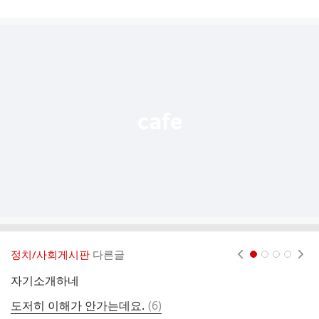
게
시
글
추
가
기
능
열
기
정치/사회게시판
다른글
현재페이지 1
2
3
4
자기소개하네
개
댓
도저히 이해가 안가는데요.
(
6
)
시
글