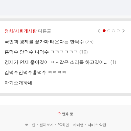
정치/사회게시판
다른글
현재페이지 1
2
3
4
댓
국민과 경제를 꽃가마 태운다는 한덕수
(
25
)
도
글
댓
홍덕수 안덕수 나덕수 ㅋㅋㅋㅋㅋㅋ
(
10
)
존
글
댓
경제가 언제 좋아졌어 ㅂㅅ같은 소리를 하고있어ㅋㅋㅋ
(
1
)
2
글
김덕수안덕수홍덕수 ㅋㅋㅋㅋ
너
자기소개하네
개
맨위로
로그인
전체보기
PC화면
카페앱
서비스 약관