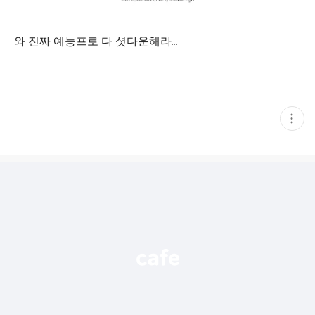
와 진짜 예능프로 다 셧다운해라...
현
재
게
시
글
추
가
기
능
열
기