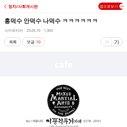
C
정치/사회게시판
앱으로보기
A
홍덕수 안덕수 나덕수 ㅋㅋㅋㅋㅋㅋ
F
작
작
조
스마트티비
25.05.10
1,303
성
성
회
E
자
시
수
글
가
글
목록
댓글
10
가
간
자
자
크
크
기
기
크
작
게
게