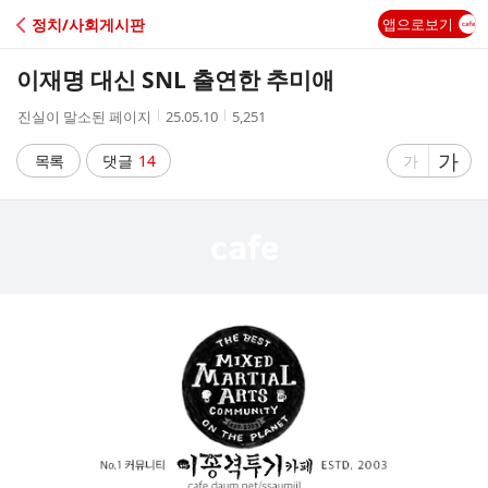
C
정치/사회게시판
앱으로보기
A
이재명 대신 SNL 출연한 추미애
F
작
작
조
진실이 말소된 페이지
25.05.10
5,251
성
성
회
E
자
시
수
글
가
글
목록
댓글
14
가
간
자
자
크
크
기
기
크
작
게
게