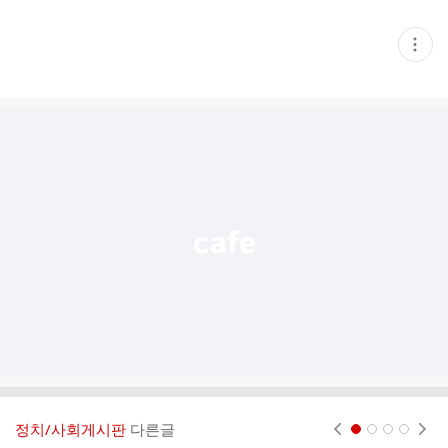
현
재
게
시
글
추
가
기
능
열
기
정치/사회게시판
다른글
현재페이지 1
2
3
4