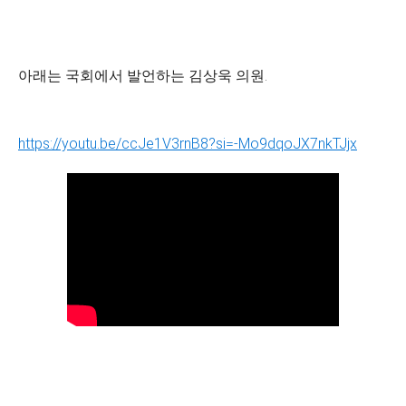
아래는 국회에서 발언하는 김상욱 의원.
https://youtu.be/ccJe1V3rnB8?si=-Mo9dqoJX7nkTJjx