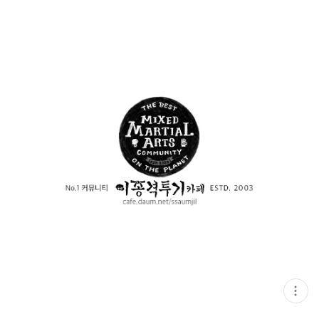
현
재
게