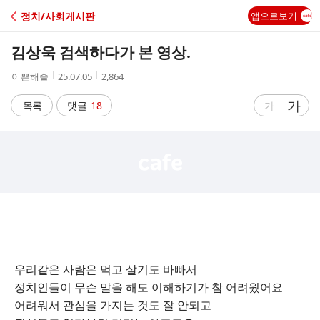
C
정치/사회게시판
앱으로보기
A
김상욱 검색하다가 본 영상.
F
작
작
조
이쁜해솔
25.07.05
2,864
성
성
회
E
자
시
수
글
가
글
목록
댓글
18
가
간
자
자
크
크
기
기
크
작
게
게
우리같은 사람은 먹고 살기도 바빠서
정치인들이 무슨 말을 해도 이해하기가 참 어려웠어요.
어려워서 관심을 가지는 것도 잘 안되고