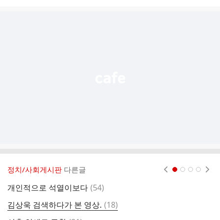
시
글
추
가
기
능
열
기
정치/사회게시판
다른글
현재페이지 1
2
3
4
댓
개인적으로 석열이보다
(
54
)
글
댓
김상욱 검색하다가 본 영상.
(
18
)
딸
글