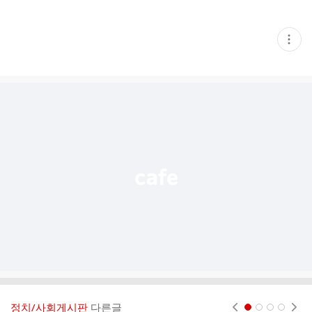
현
재
게
시
글
추
가
기
능
열
기
정치/사회게시판
다른글
현재페이지 1
2
3
4