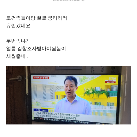
토건족들이랑 꿀빨 궁리하러
유럽갔네요
두번속냐?
얼릉 검찰조사받아야될놈이.
세월좋네 .