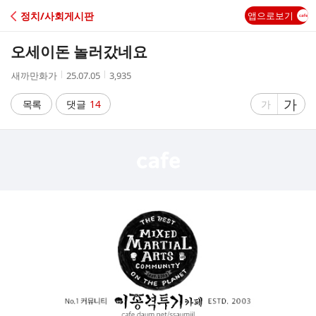
C
정치/사회게시판
앱으로보기
A
오세이돈 놀러갔네요
F
작
작
조
새까만화가
25.07.05
3,935
성
성
회
E
자
시
수
글
가
글
목록
댓글
14
가
간
자
자
크
크
기
기
크
작
게
게