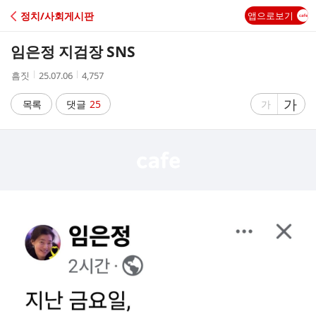
C
정치/사회게시판
앱으로보기
A
임은정 지검장 SNS
F
작
작
조
흠짓
25.07.06
4,757
성
성
회
E
자
시
수
글
가
글
목록
댓글
25
가
간
자
자
크
크
기
기
크
작
게
게