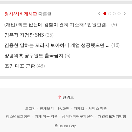
정치/사회게시판
다른글
현재페이지 1
2
3
4
댓
(재업) 죄도 없는데 검찰이 괜히 기소해? 법원판결이 유죄로 나왔잖아?!
(
9
)
한
글
댓
임은정 지검장 SNS
(
25
)
글
댓
김용현 말하는 꼬라지 보아하니 계엄 성공했으면 다들 엄청 죽어나갔을듯요
(
16
)
조
글
댓
양평의혹 공무원도 출국금지
(
5
)
글
댓
조민 대표 근황
(
43
)
글
맨위로
로그인
전체보기
PC화면
카페앱
서비스 약관
청소년보호정책
카페 이용 약관
상거래피해구제신청
개인정보처리방침
©
Daum Corp.