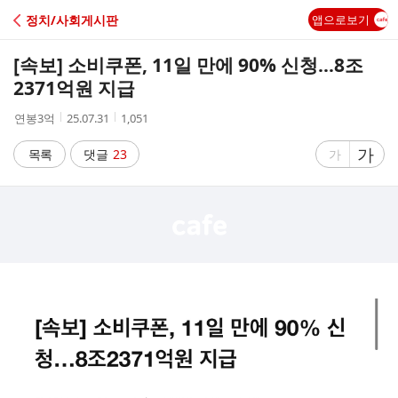
C
정치/사회게시판
앱으로보기
A
[속보] 소비쿠폰, 11일 만에 90% 신청…8조
F
2371억원 지급
작
작
조
연봉3억
25.07.31
1,051
E
성
성
회
자
시
수
글
가
글
목록
댓글
23
가
간
자
자
크
크
기
기
크
작
게
게