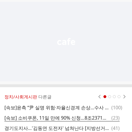
글
추
가
기
능
열
기
정치/사회게시판
다른글
현재페이지 1
2
3
4
댓
[속보]윤측 “尹 실명 위험·자율신경계 손상…수사 재판 어려워”
(
100
)
이
글
댓
[속보] 소비쿠폰, 11일 만에 90% 신청…8조2371억원 지급
(
23
)
민
글
댓
경기도지사…'김동연 도전자' 넘쳐난다 [지방선거 출마자]
(
41
)
요