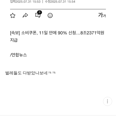
벌레들도 다받았나보네ㅋㅋ
현
재
게
시