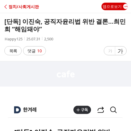
C
정치/사회게시판
앱으로보기
A
[단독] 이진숙, 공직자윤리법 위반 결론…최민
F
희 “해임돼야”
작
작
조
Happy125
25.07.31
2,500
E
성
성
회
자
시
수
글
가
글
목록
댓글
10
가
간
자
자
크
크
기
기
크
작
게
게