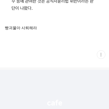
빵괴물아 사퇴해라
현
재
게
시
글
추
가
기
능
열
기