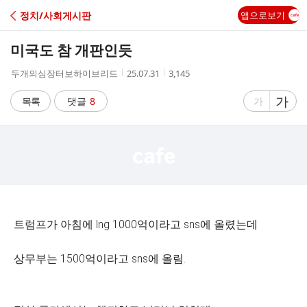
C
정치/사회게시판
앱으로보기
A
미국도 참 개판인듯
F
작
작
조
두개의심장터보하이브리드
25.07.31
3,145
성
성
회
E
자
시
수
글
가
글
목록
댓글
8
가
간
자
자
크
크
기
기
크
작
게
게
트럼프가 아침에 lng 1000억이라고 sns에 올렸는데
상무부는 1500억이라고 sns에 올림.