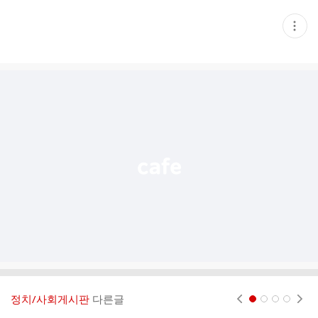
현
재
게
시
글
추
가
기
능
열
기
정치/사회게시판
다른글
현재페이지 1
2
3
4