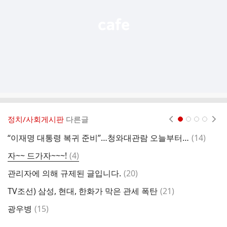
정치/사회게시판
다른글
현재페이지 1
2
3
4
댓
“이재명 대통령 복귀 준비”…청와대관람 오늘부터 전면 중단
(
14
)
윤
글
댓
자~~ 드가자~~~!
(
4
)
글
댓
관리자에 의해 규제된 글입니다.
(
20
)
글
댓
TV조선) 삼성, 현대, 한화가 막은 관세 폭탄
(
21
)
글
댓
광우병
(
15
)
오
글