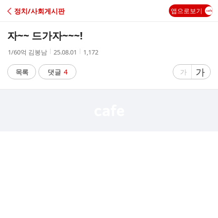
C
정치/사회게시판
앱으로보기
A
자~~ 드가자~~~!
F
작
작
조
1/60억 김봉남
25.08.01
1,172
성
성
회
E
자
시
수
글
가
글
목록
댓글
4
가
간
자
자
크
크
기
기
크
작
게
게