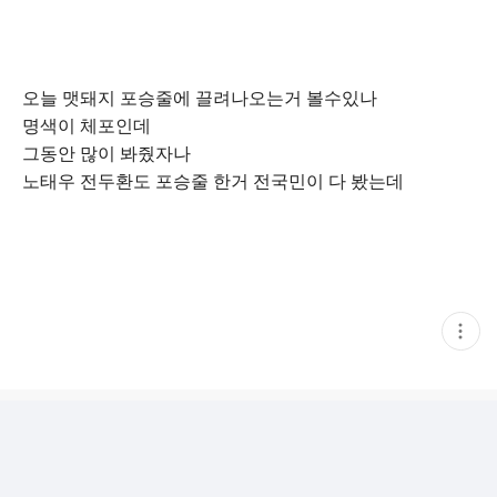
오늘 맷돼지 포승줄에 끌려나오는거 볼수있나
명색이 체포인데
그동안 많이 봐줬자나
노태우 전두환도 포승줄 한거 전국민이 다 봤는데
현
재
게
시
글
추
가
기
능
열
기