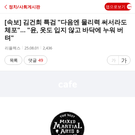
C
정치/사회게시판
앱으로보기
A
[속보] 김건희 특검 "다음엔 물리력 써서라도
F
체포"... "윤, 옷도 입지 않고 바닥에 누워 버
텨"
E
작
작
조
리플렉스
25.08.01
2,436
성
성
회
자
시
수
글
가
글
목록
댓글
49
가
간
자
자
크
크
기
기
크
작
게
게