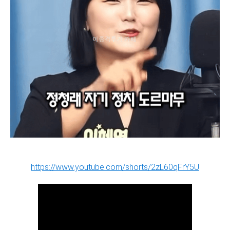
https://www.youtube.com/shorts/2zL60qFrY5U