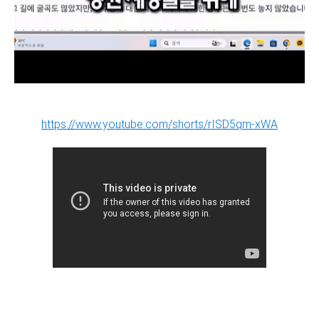
https://www.youtube.com/shorts/rISD5qm-xWA