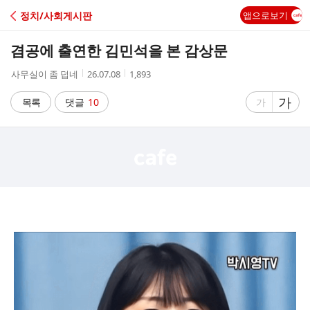
C
정치/사회게시판
앱으로보기
A
겸공에 출연한 김민석을 본 감상문
F
작
작
조
사무실이 좀 덥네
26.07.08
1,893
성
성
회
E
자
시
수
글
가
글
목록
댓글
10
가
간
자
자
크
크
기
기
크
작
게
게