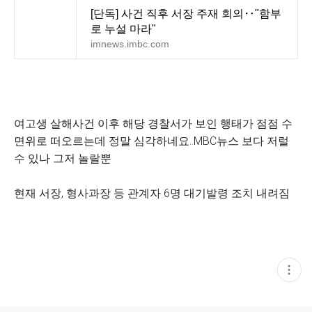
[단독] 사건 직후 서장 주재 회의‥"함부
로 누설 마라"
imnews.imbc.com
여고생 살해사건 이후 해당 경찰서가 보인 행태가 점점 수
면위로 떠오르는데 정말 심각하네요..MBC뉴스 보다 저럴
수 있나 그저 놀랄뿐
현재 서장, 형사과장 등 관계자 6명 대기발령 조치 내려짐
현
재
게
시
글