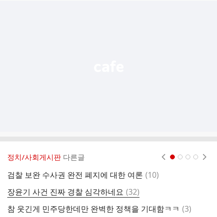
추
가
기
능
열
기
정치/사회게시판
다른글
현재페이지 1
2
3
4
댓
검찰 보완 수사권 완전 폐지에 대한 여론
(
10
)
글
댓
장윤기 사건 진짜 경찰 심각하네요
(
32
)
최
글
댓
참 웃긴게 민주당한데만 완벽한 정책을 기대함ㅋㅋ
(
3
)