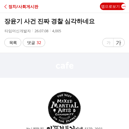
C
정치/사회게시판
앱으로보기
A
장윤기 사건 진짜 경찰 심각하네요
F
작
작
조
타임머신개발자
26.07.08
4,005
성
성
회
E
자
시
수
글
가
글
목록
댓글
32
가
간
자
자
크
크
기
기
크
작
게
게