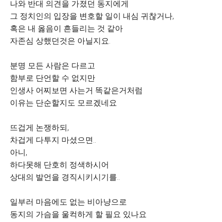
나와 반대 의견을 가졌던 동지에게
그 정치인의 입장을 변호할 일이 내심 귀찮거나,
혹은 내 옳음이 흔들리는 것 같아
자존심 상했던것은 아닐지요.
분명 모든 사람은 다르고
함부로 단언할 수 없지만
인생사 어찌보면 사는거 똑같은거처럼
이유는 단순할지도 모르겠네요
뜨겁게 논쟁하되,
차겁게 다투지 마셨으면..
아니,
하다못해 단호히 정색하시어
상대의 발언을 경직시키시기를..
일부러 마음에도 없는 비아냥으로
동지의 가슴을 울컥하게 할 필요 있나요