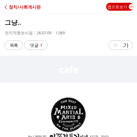
C
정치/사회게시판
앱으로보기
A
그냥..
F
작
작
조
전지적뚱보시점
26.07.09
1,069
성
성
회
E
자
시
수
글
가
글
목록
댓글
1
가
간
자
자
크
크
기
기
크
작
게
게