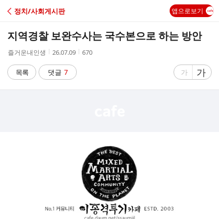
C
정치/사회게시판
앱으로보기
A
지역경찰 보완수사는 국수본으로 하는 방안
F
작
작
조
즐거운내인생
26.07.09
670
성
성
회
E
자
시
수
글
가
글
목록
댓글
7
가
간
자
자
크
크
기
기
크
작
게
게