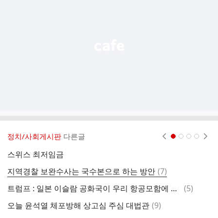
능
열
기
정치/사회게시판
다른글
현재페이지 1
2
3
4
스위스 최저임금
그
댓
지역경찰 보완수사는 국수본으로 하는 방안
(
7
)
오
글
댓
트럼프 : 일본 이슬람 공화국이 우리 항공모함에 미사일 111개를 발사했다
(
5
)
글
댓
오늘 윤석열 체포방해 상고심 주심 대법관
(
9
)
글