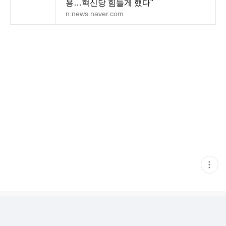
용…혁신당 힘들게 했다"
n.news.naver.com
현
재
게
시
글
추
가
기
능