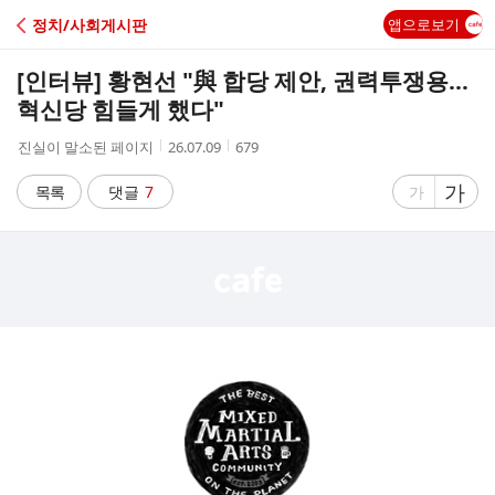
C
정치/사회게시판
앱으로보기
A
[인터뷰] 황현선 "與 합당 제안, 권력투쟁용…
F
혁신당 힘들게 했다"
작
작
조
진실이 말소된 페이지
26.07.09
679
E
성
성
회
자
시
수
글
가
글
목록
댓글
7
가
간
자
자
크
크
기
기
크
작
게
게