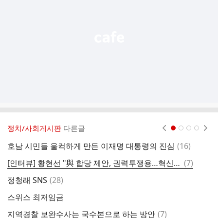
열
기
정치/사회게시판
다른글
현재페이지 1
2
3
4
댓
호남 시민들 울컥하게 만든 이재명 대통령의 진심
(
16
)
글
댓
[인터뷰] 황현선 "與 합당 제안, 권력투쟁용…혁신당 힘들게 했다"
(
7
)
오
글
댓
정청래 SNS
(
28
)
글
스위스 최저임금
그
댓
지역경찰 보완수사는 국수본으로 하는 방안
(
7
)
오