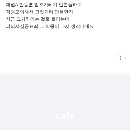
채널A 한동훈 법조기레기 언론들하고
작당모의해서 그짓거리 언플한거
지금 그거하라는 걸로 들리는데
피의사실공표죄 그 악몽이 다시 생각나네요
현
재
게
시
글
추
가
기
능
열
기