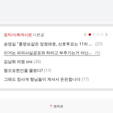
정치/사회게시판
다른글
현재페이지 1
2
3
4
댓
송영길 "홍명보같은 정청래호, 선호투표는 11차 당무위결정"
(
27
)
이
글
댓
이거는 피의사실공표죄 하라고 부추기는거 아닌가요?
(
5
)
정
글
댓
김남희 의원 sns
(
26
)
추
글
댓
혐오표현인줄 몰랐다?
(
17
)
글
댓
그래도 정사게 형님들이 계셔서 든든합니다
(
17
)
5
글
맨위로