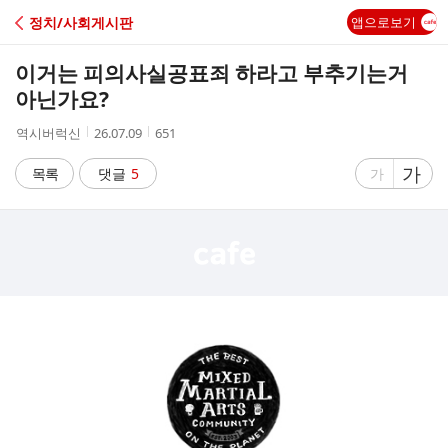
C
정치/사회게시판
앱으로보기
A
이거는 피의사실공표죄 하라고 부추기는거
F
아닌가요?
작
작
조
역시버럭신
26.07.09
651
E
성
성
회
자
시
수
글
가
글
목록
댓글
5
가
간
자
자
크
크
기
기
크
작
게
게