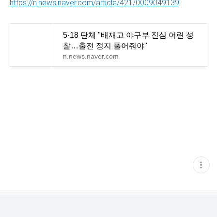
https://n.news.naver.com/article/421/0009049139
5·18 단체 "배재고 야구부 진심 어린 성
찰…출전 정지 풀어줘야"
n.news.naver.com
현
재
게
시
글
추
가
기