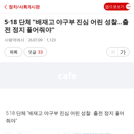
C
정치/사회게시판
앱으로보기
A
5·18 단체 "배재고 야구부 진심 어린 성찰…출
F
전 정지 풀어줘야"
작
작
조
사평역에서
26.07.09
1,123
E
성
성
회
자
시
수
글
가
글
목록
댓글
33
가
간
자
자
크
크
기
기
크
작
게
게
5·18 단체 "배재고 야구부 진심 어린 성찰…출전 정지 풀어
줘야"