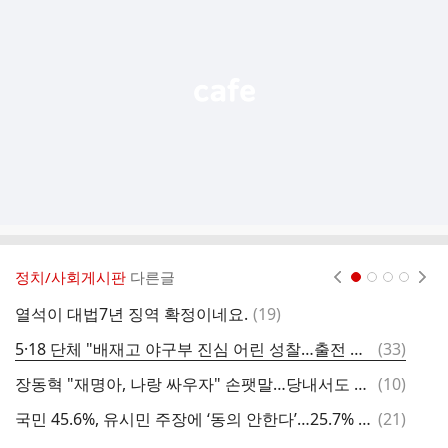
능
열
기
정치/사회게시판
다른글
현재페이지 1
2
3
4
댓
열석이 대법7년 징역 확정이네요.
(
19
)
슈
글
댓
5·18 단체 "배재고 야구부 진심 어린 성찰…출전 정지 풀어줘야"
(
33
)
검
글
댓
장동혁 "재명아, 나랑 싸우자" 손팻말…당내서도 "국격에 맞지 않아"
(
10
)
글
댓
국민 45.6%, 유시민 주장에 ‘동의 안한다’…25.7% ‘동의’-미디어토마토
(
21
)
글