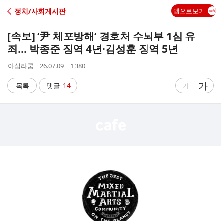
C
정치/사회게시판
앱으로보기
A
[속보] ‘尹 체포방해’ 경호처 수뇌부 1심 유
F
죄… 박종준 징역 4년·김성훈 징역 5년
작
작
조
아십라쿰
26.07.09
1,380
E
성
성
회
자
시
수
글
가
글
목록
댓글
14
가
간
자
자
크
크
기
기
크
작
게
게