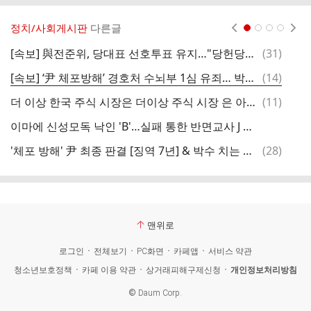
정치/사회게시판
다른글
현재페이지 1
2
3
4
댓
[속보] 與전준위, 당대표 선호투표 유지…"당헌당규 위반아냐 다수의견"
(
31
)
열
글
댓
[속보] ‘尹 체포방해’ 경호처 수뇌부 1심 유죄… 박종준 징역 4년·김성훈 징역 5년
(
14
)
글
댓
더 이상 한국 주식 시장은 더이상 주식 시장 은 아닌듯
(
11
)
글
이마에 신성모독 낙인 'B'…실패 통한 반면교사 J 네일러
댓
'체포 방해' 尹 최종 판결 [징역 7년] & 박수 치는 최욱
(
28
)
글
맨위로
로그인
전체보기
PC화면
카페앱
서비스 약관
청소년보호정책
카페 이용 약관
상거래피해구제신청
개인정보처리방침
©
Daum Corp.