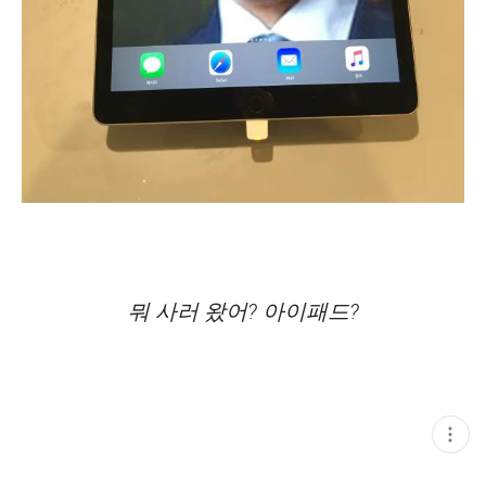
뭐 사러 왔어? 아이패드?
현
재
게
시