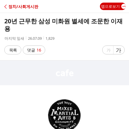
C
정치/사회게시판
앱으로보기
A
20년 근무한 삼성 미화원 별세에 조문한 이재
F
용
작
작
조
마지막 잎새
26.07.09
1,829
E
성
성
회
자
시
수
글
가
글
목록
댓글
16
가
간
자
자
크
크
기
기
크
작
게
게