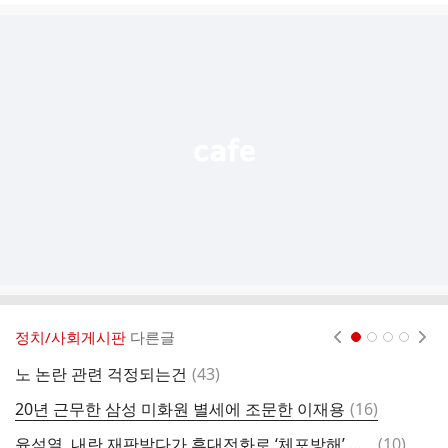
글
추
가
기
능
열
기
정치/사회게시판
다른글
현재페이지 1
2
3
4
댓
노 논란 관련 걱정되는건
(
43
)
글
댓
20년 근무한 삼성 미화원 별세에 조문한 이재용
(
16
)
닭
글
댓
윤석열, 내란 재판받다가 휴대전화로 ‘체포방해’ 선고 시청…“상고 기각” 듣고 쓴웃음
(
10
)
형