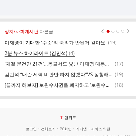
정치/사회게시판
다른글
현재페이지 1
2
3
4
댓
이재명이 기대한 '수준'의 숙의가 안된거 같아요.
(
19
)
간
글
댓
2분 뉴스 하이라이트 (김민석)
(
4
)
글
댓
'체결 문건만 21건'…몽골서도 빛난 이재명 대통령 실용외교
(
17
)
글
댓
김민석 “내란 세력 비판만 하지 않겠다”VS 정청래 “네거티브, 당원이 제일 싫어해”
(
19
)
글
댓
[끝까지 해보자] 보완수사권을 폐지하고 ‘보완수사 요구권’을 담은 형사소송 법 개정안을 사실상 당론 발의
(
18
)
노
글
맨위로
로그인
전체보기
PC화면
카페앱
서비스 약관