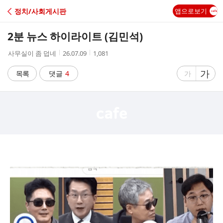
C
정치/사회게시판
앱으로보기
A
2분 뉴스 하이라이트 (김민석)
F
작
작
조
사무실이 좀 덥네
26.07.09
1,081
성
성
회
E
자
시
수
글
가
글
목록
댓글
4
가
간
자
자
크
크
기
기
크
작
게
게