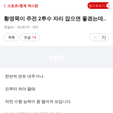
C
스포츠/중계 게시판
앱으로보기
A
황영묵이 주전 2루수 자리 잡으면 좋겠는데..
F
작
작
조
켄슬러
25.05.10
553
성
성
회
E
자
시
수
글
가
글
목록
댓글
14
가
간
자
자
크
크
기
기
크
작
게
게
한번씩 번트 대주거나..
진루타 쳐야 할때..
작전 수행 능력이 좀 떨어져 보입니다..