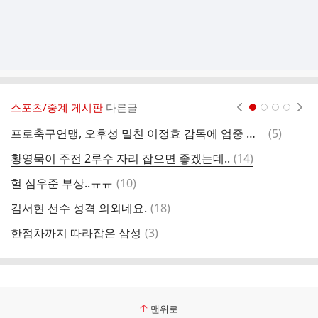
스포츠/중계 게시판
다른글
현재페이지 1
2
3
4
댓
프로축구연맹, 오후성 밀친 이정효 감독에 엄중 경고 조치
(
5
)
염
글
댓
황영묵이 주전 2루수 자리 잡으면 좋겠는데..
(
14
)
한
글
댓
헐 심우준 부상..ㅠㅠ
(
10
)
주
글
댓
김서현 선수 성격 의외네요.
(
18
)
엘
글
댓
한점차까지 따라잡은 삼성
(
3
)
김
글
맨위로