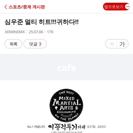
C
스포츠/중계 게시판
앱으로보기
A
심우준 멀티 히트!!!귀하다!!
F
작
작
조
XEMINEMX
25.07.06
179
성
성
회
E
자
시
수
글
가
글
목록
댓글
3
가
간
자
자
크
크
기
기
크
작
게
게