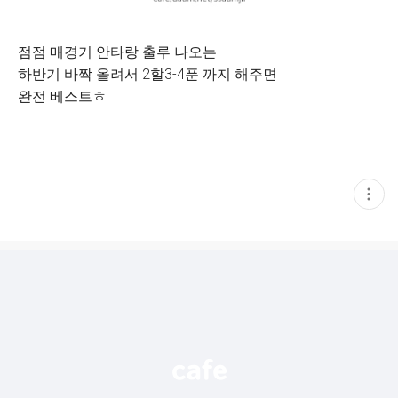
점점 매경기 안타랑 출루 나오는
하반기 바짝 올려서 2할3-4푼 까지 해주면
완전 베스트ㅎ
현
재
게
시
글
추
가
기
능
열
기