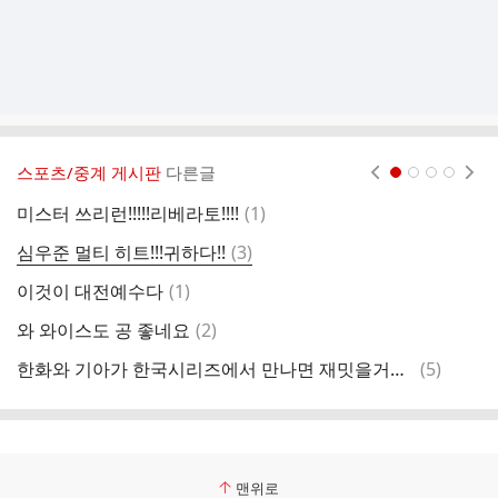
스포츠/중계 게시판
다른글
현재페이지 1
2
3
4
댓
미스터 쓰리런!!!!!리베라토!!!!
(
1
)
와
글
댓
심우준 멀티 히트!!!귀하다!!
(
3
)
한
글
댓
이것이 대전예수다
(
1
)
글
댓
와 와이스도 공 좋네요
(
2
)
채
글
댓
한화와 기아가 한국시리즈에서 만나면 재밋을거같네여
(
5
)
탱
글
맨위로