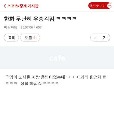
C
스포츠/중계 게시판
앱으로보기
A
한화 무난히 우승각임 ㅋㅋㅋㅋ
F
작
작
조
빠담빠담
25.07.06
607
성
성
회
E
자
시
수
글
가
글
목록
댓글
4
가
간
자
자
크
크
기
기
크
작
게
게
구멍이 노시환 이랑 용병이었는데 ㅋㅋㅋ 거의 완전체 됨
ㅋㅋㅋ 성불 하십쇼 ㅋㅋㅋㅋ