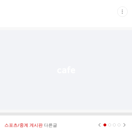
현
재
게
시
글
추
가
기
능
열
기
스포츠/중계 게시판
다른글
현재페이지 1
2
3
4