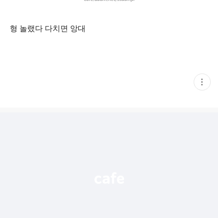
형 놀랬다 다치면 앙대
현
재
게
시
글
추
가
기
능
열
기