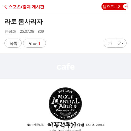
C
스포츠/중계 게시판
앱으로보기
A
라토 몸사리자
F
작
작
조
단장화
25.07.06
309
성
성
회
E
자
시
수
글
가
글
목록
댓글
1
가
간
자
자
크
크
기
기
크
작
게
게