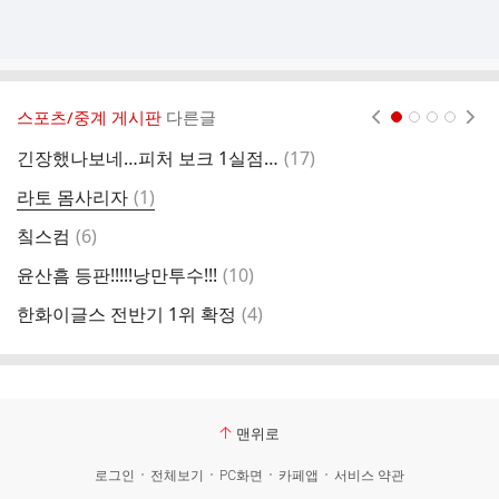
스포츠/중계 게시판
다른글
현재페이지 1
2
3
4
댓
긴장했나보네…피처 보크 1실점…
(
17
)
칰
글
댓
라토 몸사리자
(
1
)
감
글
댓
칰스컴
(
6
)
사
글
댓
윤산흠 등판!!!!!낭만투수!!!
(
10
)
두
글
댓
한화이글스 전반기 1위 확정
(
4
)
아
글
맨위로
로그인
전체보기
PC화면
카페앱
서비스 약관